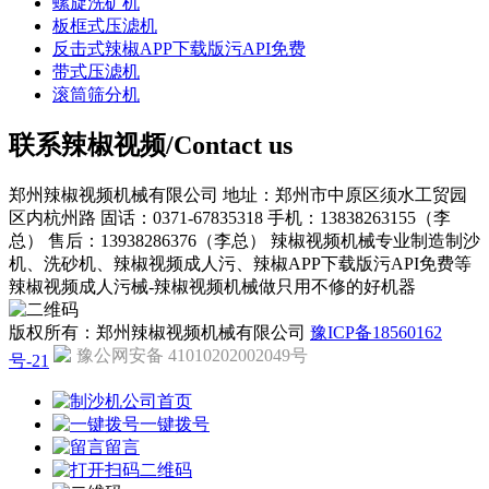
螺旋洗矿机
板框式压滤机
反击式辣椒APP下载版污API免费
带式压滤机
滚筒筛分机
联系辣椒视频/Contact us
郑州辣椒视频机械有限公司
地址：郑州市中原区须水工贸园
区内杭州路
固话：0371-67835318
手机：13838263155（李
总）
售后：13938286376（李总）
辣椒视频机械专业制造制沙
机、洗砂机、辣椒视频成人污、辣椒APP下载版污API免费等
辣椒视频成人污械-辣椒视频机械做只用不修的好机器
版权所有：郑州辣椒视频机械有限公司
豫ICP备18560162
豫公网安备 41010202002049号
号-21
公司首页
一键拨号
留言
二维码