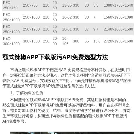
PEX-
25-
250×750
210
13-35
330
30
5.5
1380×1750×1540
250×750
60
PEX-
25-
250×1000
210
16-52
330
30
7
1560×1950×1390
250×1000
60
PEX-
25-
250×1200
210
20-61
330
37
9.7
2140×1660×1500
250×1200
60
PEX-
20-
16-
300×1300
250
300
55
15.6
2720×1950×1600
300×1300
90
105
颚式辣椒APP下载版污API免费选型方法
市场上颚式辣椒APP下载版污API免费规格型号不计其数，在挑选时用
户一定要按照正确的方法步骤来，这样才能选择到**合适的颚式辣椒APP下
载版污API免费型号，实现效益的****化，下面是辣椒视频机器专家总结的关
于颚式辣椒APP下载版污API免费规格型号的选择方法。
1、了解物料的性质
不同型号的颚式辣椒APP下载版污API免费，其适用物料也是不同的，
那么颚式辣椒APP下载版污API免费可以破碎哪些物料，用户在选择型号之
前，需要对加工物料的硬度、结构、湿度等矿物学特征进行详细分析，并对
生产环境进行考察，从而选择与物料性质相匹配的颚式辣椒APP下载版污
API免费型号。