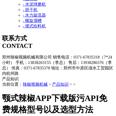
- 水泥球磨机
- 烘干机
- 水力旋流器
- 螺旋溜槽
- 摆式给料机
联系方式
CONTACT
郑州辣椒视频机械有限公司
销售电话：0371-67835318（7*24
小时）
手机：13838263155（李总）
售后：13938286376（李
总）
传真：0371-67835378
地址：郑州市中原区须水工贸园区
内杭州路
产品知识
当前位置：
辣椒视频机械
>
产品知识
> >
颚式辣椒APP下载版污API免
费规格型号以及选型方法