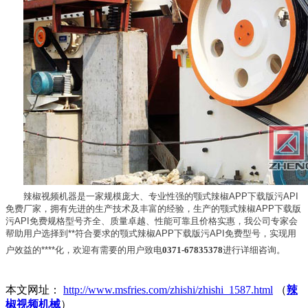
辣椒视频机器是一家规模庞大、专业性强的颚式辣椒APP下载版污API
免费厂家，拥有先进的生产技术及丰富的经验，生产的颚式辣椒APP下载版
污API免费规格型号齐全、质量卓越、性能可靠且价格实惠，我公司专家会
帮助用户选择到**符合要求的颚式辣椒APP下载版污API免费型号，实现用
户效益的****化，欢迎有需要的用户致电
0371-67835378
进行详细咨询。
本文网址：
http://www.msfries.com/zhishi/zhishi_1587.html
（
辣
椒视频机械
）