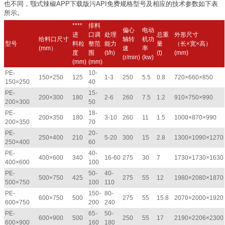
也不同，颚式辣椒APP下载版污API免费规格型号及相应的技术参数如下表
所示。
****
排料
偏心
电动
进
口调
处理
总重
外形尺寸
给料口尺寸
轴转
机功
型号
料粒
整范
能力
量
（长×宽×高）
(mm）
速
率
度
围
(t/h)
(t)
(mm)
(r/min)
(kw)
(mm)
(mm)
PE-
10-
150×250
125
1-3
250
5.5
0.8
720×660×850
150×250
40
PE-
15-
200×300
180
2-6
260
7.5
1.2
910×750×990
200×300
50
PE-
18-
200×350
180
3-10
260
11
1.5
1000×870×990
200×350
70
PE-
20-
250×400
210
5-20
300
15
2.8
1300×1090×1270
250×400
60
PE-
40-
400×600
340
16-60
275
30
7
1730×1730×1630
400×600
100
PE-
50-
40-
500×750
425
275
55
12
1980×2080×1870
500×750
100
110
PE-
150-
80-
600×750
500
275
55
15.8
2070×2000×1920
600×750
200
240
PE-
65-
50-
600×900
500
250
55
17
2190×2206×2300
600×900
160
180