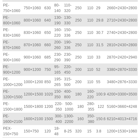
PE-
80-
110-
750×1060
630
250
110
29
2660×2430×2800
750×1060
140
320
PE-
130-
130-
800×1060
640
250
110
29.8
2710×2430×2800
800×1060
190
330
PE-
160-
150-
830×1060
650
250
110
30.7
2740×2430×2800
830×1060
220
336
PE-
200-
190-
870×1060
660
250
110
31.5
2810×2430×2800
870×1060
260
336
PE-
230-
230-
900×1060
685
250
110
33
2870×2420×2940
900×1060
290
390
PE-
95-
220-
900×1200
750
200
110
52
3380×2870×3330
900×1200
165
450
PE-
195-
315-
1000×1200
850
200
110
55
3480×2876×3330
1000×1200
265
500
PE-
150-
400-
160-
1200×1500
1020
180
100.9
4200×3300×3500
1200×1500
350
800
220
PE-
220-
500-
280-
1500×1800
1200
180
122
5160×3660×4248
1500×1800
350
1000
355
PE-
300-
1300-
350-
1600×2100
1500
160
150.6
6210×4013×4716
1600×2100
400
2200
380
PEX-
18-
150×750
120
8-25
320
15
3.8
1200×1530×1060
150×750
48